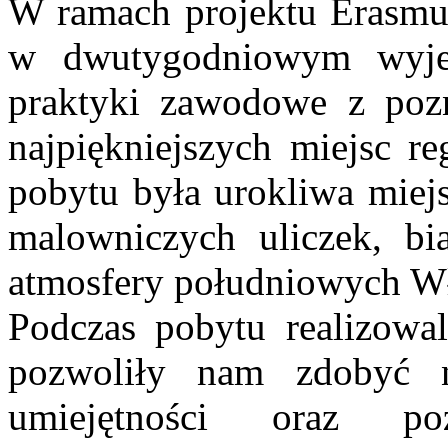
W ramach projektu Erasmus
w dwutygodniowym wyjeź
praktyki zawodowe z pozn
najpiękniejszych miejsc r
pobytu była urokliwa miej
malowniczych uliczek, bi
atmosfery południowych W
Podczas pobytu realizowa
pozwoliły nam zdobyć n
umiejętności oraz p