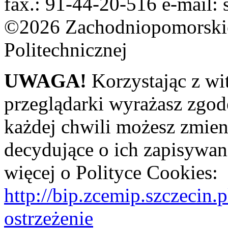
fax.: 91-44-20-516 e-mail: 
©2026 Zachodniopomorskie
Politechnicznej
UWAGA!
Korzystając z wi
przeglądarki wyrażasz zgod
każdej chwili możesz zmien
decydujące o ich zapisywani
więcej o Polityce Cookies:
http://bip.zcemip.szczeci
ostrzeżenie