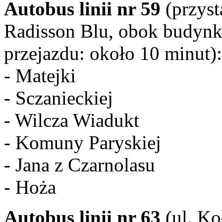
Autobus linii nr 59
(przyst
Radisson Blu, obok budynk
przejazdu: około 10 minut):
- Matejki
- Sczanieckiej
- Wilcza Wiadukt
- Komuny Paryskiej
- Jana z Czarnolasu
- Hoża
Autobus linii nr 63
(ul. Ko