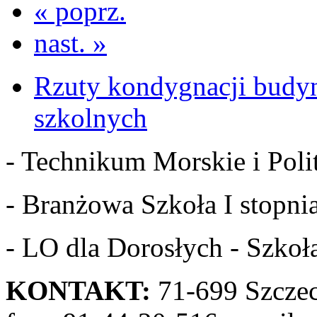
« poprz.
nast. »
Rzuty kondygnacji budy
szkolnych
- Technikum Morskie i Polit
- Branżowa Szkoła I stopnia
- LO dla Dorosłych - Szkoła
KONTAKT:
71-699 Szczeci