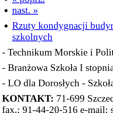
nast. »
Rzuty kondygnacji budy
szkolnych
- Technikum Morskie i Polit
- Branżowa Szkoła I stopnia
- LO dla Dorosłych - Szkoła
KONTAKT:
71-699 Szczeci
fax.: 91-44-20-516 e-mail: 