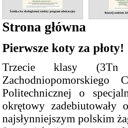
Ścieżka ku ekologicznej wiedzy: program edukacyjny
Rozwój osobisty kl
Strona główna
Pierwsze koty za płoty!
Trzecie klasy (3T
Zachodniopomorskiego 
Politechnicznej o specja
okrętowy zadebiutowały 
najsłynniejszym polskim ż