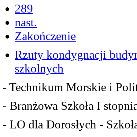
289
nast.
Zakończenie
Rzuty kondygnacji budy
szkolnych
- Technikum Morskie i Polit
- Branżowa Szkoła I stopnia
- LO dla Dorosłych - Szkoła