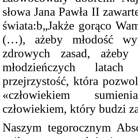
słowa Jana Pawła II zawart
świata:b„Jakże gorąco Wam
(…), ażeby młodość w
zdrowych zasad, ażeby
młodzieńczych latach
przejrzystość, która pozw
«człowiekiem sumieni
człowiekiem, który budzi za
Naszym tegorocznym Abs