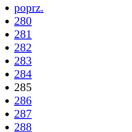
poprz.
280
281
282
283
284
285
286
287
288