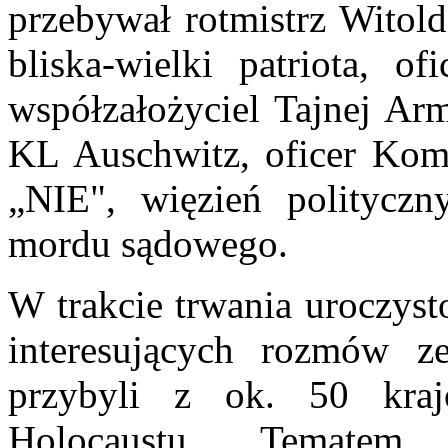
przebywał rotmistrz Witold
bliska-wielki patriota, o
współzałożyciel Tajnej Arm
KL Auschwitz, oficer Kom
„NIE", więzień polityczny
mordu sądowego.
W trakcie trwania uroczyst
interesujących rozmów z
przybyli z ok. 50 kra
Holocaustu. Tematem