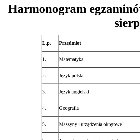
Harmonogram egzamin
sier
L.p.
Przedmiot
1.
Matematyka
2.
Język polski
3.
Język angielski
4.
Geografia
5.
Maszyny i urządzenia okrętowe