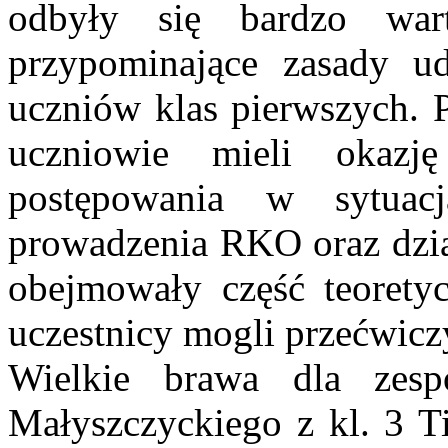
odbyły się bardzo wart
przypominające zasady ud
uczniów klas pierwszych. P
uczniowie mieli okazj
postępowania w sytuacj
prowadzenia RKO oraz dział
obejmowały część teoretyc
uczestnicy mogli przećwicz
Wielkie brawa dla zesp
Małyszczyckiego z kl. 3 T