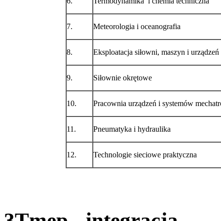
6.
Termodynamika i chemia techniczna
7.
Meteorologia i oceanografia
8.
Eksploatacja siłowni, maszyn i urządze
9.
Siłownie okrętowe
10.
Pracownia urządzeń i systemów mechatr
11.
Pneumatyka i hydraulika
12.
Technologie sieciowe praktyczna
3Tmep - integracja