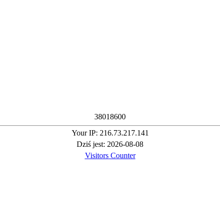
3
8
0
1
8
6
0
0
Your IP: 216.73.217.141
Dziś jest: 2026-08-08
Visitors Counter