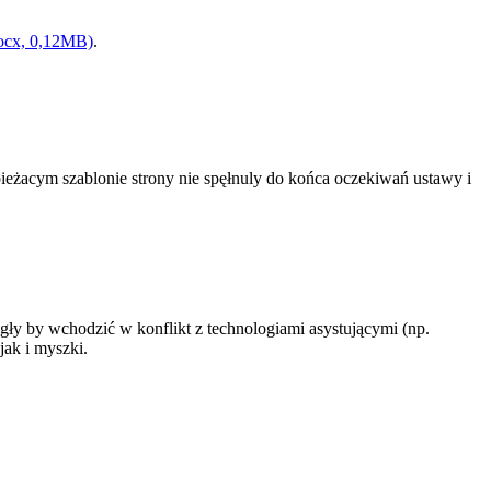
(docx, 0,12MB)
.
ieżacym szablonie strony nie spęłnuly do końca oczekiwań ustawy i
ły by wchodzić w konflikt z technologiami asystującymi (np.
jak i myszki.