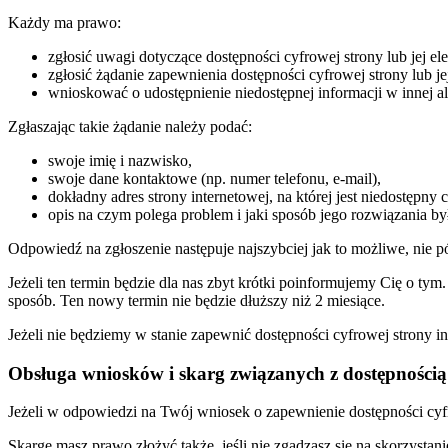
Każdy ma prawo:
zgłosić uwagi dotyczące dostępności cyfrowej strony lub jej el
zgłosić żądanie zapewnienia dostępności cyfrowej strony lub je
wnioskować o udostępnienie niedostępnej informacji w innej al
Zgłaszając takie żądanie należy podać:
swoje imię i nazwisko,
swoje dane kontaktowe (np. numer telefonu, e-mail),
dokładny adres strony internetowej, na której jest niedostępny 
opis na czym polega problem i jaki sposób jego rozwiązania by
Odpowiedź na zgłoszenie następuje najszybciej jak to możliwe, nie pó
Jeżeli ten termin będzie dla nas zbyt krótki poinformujemy Cię o t
sposób. Ten nowy termin nie będzie dłuższy niż 2 miesiące.
Jeżeli nie będziemy w stanie zapewnić dostępności cyfrowej strony 
Obsługa wniosków i skarg związanych z dostępnością
Jeżeli w odpowiedzi na Twój wniosek o zapewnienie dostępności cyf
Skargę masz prawo złożyć także, jeśli nie zgadzasz się na skorzyst