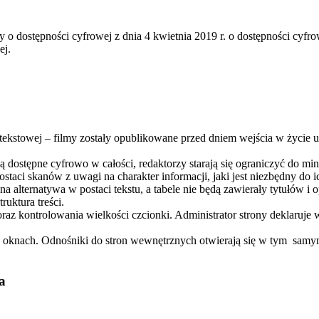
y o dostępności cyfrowej z dnia 4 kwietnia 2019 r. o dostępności cyfr
ej.
 tekstowej – filmy zostały opublikowane przed dniem wejścia w życie u
 dostępne cyfrowo w całości, redaktorzy starają się ograniczyć do mi
taci skanów z uwagi na charakter informacji, jaki jest niezbędny do 
a alternatywa w postaci tekstu, a tabele nie będą zawierały tytułów i 
ruktura treści.
oraz kontrolowania wielkości czcionki. Administrator strony deklaruj
 oknach. Odnośniki do stron wewnętrznych otwierają się w tym sam
a