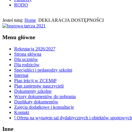
RODO
Jesteś tutaj:
Home
DEKLARACJA DOSTĘPNOŚCI
Menu główne
Rekrutacja 2026/2027
Strona główna
Dla uczniów
Dla rodziców
Specjaliści i pedagodzy szkolni
Internat
Plan lekcji w ZCEMiP
Plan zastępstw nauczycieli
Dokumenty szkolne
Wzory dokumentów do pobrania
Duplikaty dokumentów
Zajęcia dodatkowe i konsultacje
Kontakt
! Oferta na wynajem sal dydaktycznych i obiektów sportowych
Inne