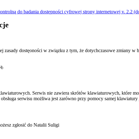
kontrolną do badania dostępności cyfrowej strony internetowej v. 2.2 
cje
acej zasady dostęoności w związku z tym, że dotychczasowe zmiany w b
wą.
lawiaturowych. Serwis nie zawiera skrótów klawiaturowych, które mog
 obsługa serwisu możliwa jest zarówno przy pomocy samej klawiatury 
możesz zgłosić do
Natalii Suligi