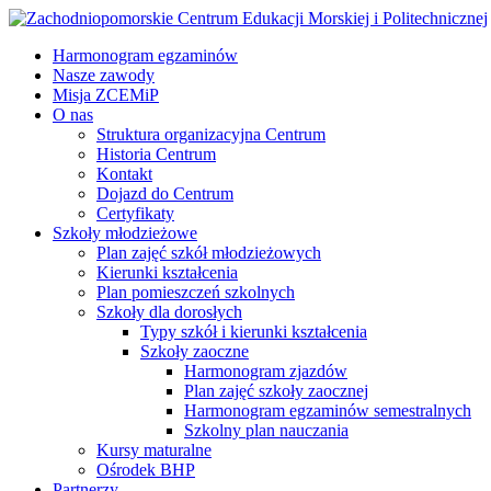
Harmonogram egzaminów
Nasze zawody
Misja ZCEMiP
O nas
Struktura organizacyjna Centrum
Historia Centrum
Kontakt
Dojazd do Centrum
Certyfikaty
Szkoły młodzieżowe
Plan zajęć szkół młodzieżowych
Kierunki kształcenia
Plan pomieszczeń szkolnych
Szkoły dla dorosłych
Typy szkół i kierunki kształcenia
Szkoły zaoczne
Harmonogram zjazdów
Plan zajęć szkoły zaocznej
Harmonogram egzaminów semestralnych
Szkolny plan nauczania
Kursy maturalne
Ośrodek BHP
Partnerzy