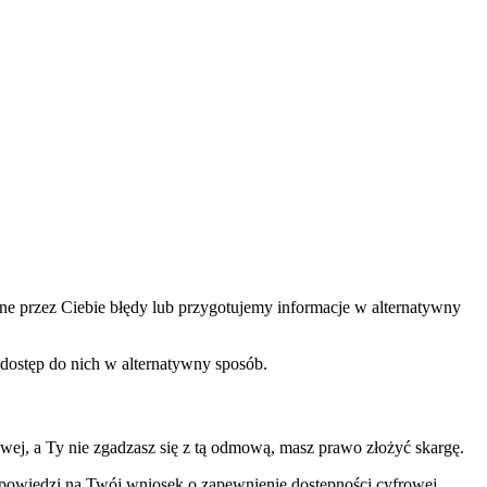
one przez Ciebie błędy lub przygotujemy informacje w alternatywny
 dostęp do nich w alternatywny sposób.
ej, a Ty nie zgadzasz się z tą odmową, masz prawo złożyć skargę.
odpowiedzi na Twój wniosek o zapewnienie dostępności cyfrowej.