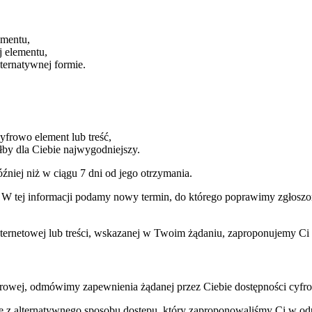
ementu,
j elementu,
ternatywnej formie.
cyfrowo element lub treść,
łby dla Ciebie najwygodniejszy.
źniej niż w ciągu 7 dni od jego otrzymania.
ym. W tej informacji podamy nowy termin, do którego poprawimy zgłosz
internetowej lub treści, wskazanej w Twoim żądaniu, zaproponujemy Ci
rowej, odmówimy zapewnienia żądanej przez Ciebie dostępności cyfrow
anie z alternatywnego sposobu dostępu, który zaproponowaliśmy Ci w 