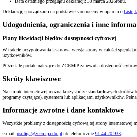
Data ostatniego przeglądu deklaracji: 30 marca 2026roku.
Deklarację sporządzono na podstawie samooceny w oparciu o
Listę 
Udogodnienia, ograniczenia i inne informa
Plany likwidacji błędów dostępności cyfrowej
W trakcie przygotowania jest nowa wersja strony w całości spłęniaj
użytkowników.
POzostałę portale nalezące do ZCEMiP zapewnija dostęoność cyfro
Skróty klawiszowe
Na stronie internetowej można korzystać ze standardowych skrótów k
programy czytające), systemem lub aplikacjami użytkowników. Pełna
Informacje zwrotne i dane kontaktowe
Wszystkie problemy z dostępnością cyfrową tej strony internetowej 
e-mail:
nsuliga@zcemip.edu.pl
ub telefonicznie
91 44 20 933
.