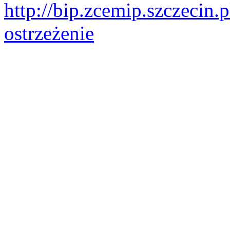
http://bip.zcemip.szczeci
ostrzeżenie