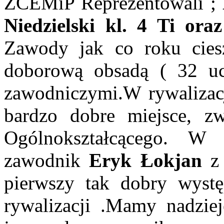
ZCEMiP Reprezentowali ;
Niedzielski kl. 4 Ti or
Zawody jak co roku ciesz
doborową obsadą ( 32 ucz
zawodniczymi.W rywalizac
bardzo dobre miejsce, z
Ogólnokształcącego. W n
zawodnik
Eryk Łokjan
z 
pierwszy tak dobry wyst
rywalizacji .Mamy nadzie