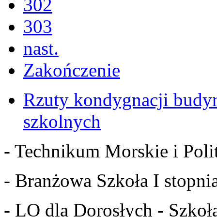
302
303
nast.
Zakończenie
Rzuty kondygnacji budy
szkolnych
- Technikum Morskie i Polit
- Branżowa Szkoła I stopnia
- LO dla Dorosłych - Szkoła