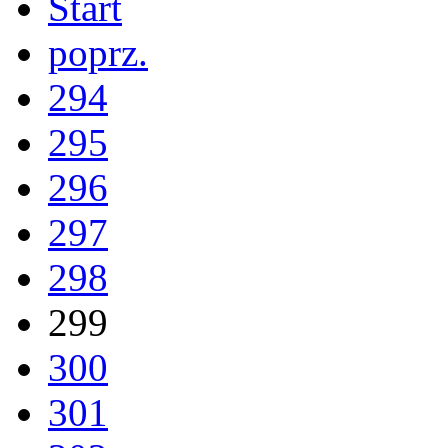
Start
poprz.
294
295
296
297
298
299
300
301