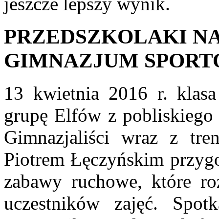
jeszcze lepszy wynik.
PRZEDSZKOLAKI N
GIMNAZJUM SPOR
13 kwietnia 2016 r. klas
grupę Elfów z pobliskiego
Gimnazjaliści wraz z tr
Piotrem Łęczyńskim przygo
zabawy ruchowe, które roz
uczestników zajęć. Spot