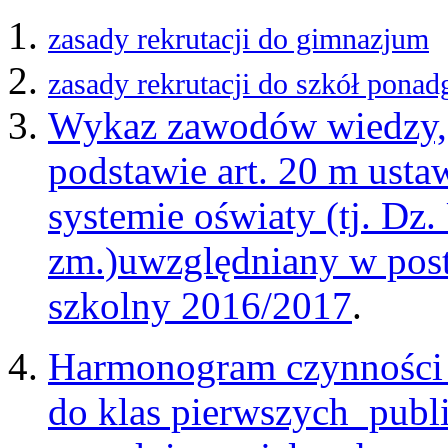
zasady rekrutacji do gimnazjum
zasady rekrutacji do szkół pona
Wykaz zawodów wiedzy, 
podstawie art. 20 m usta
systemie oświaty (tj. Dz.
zm.)uwzględniany w pos
szkolny 2016/2017
.
Harmonogram czynności 
do klas pierwszych publ