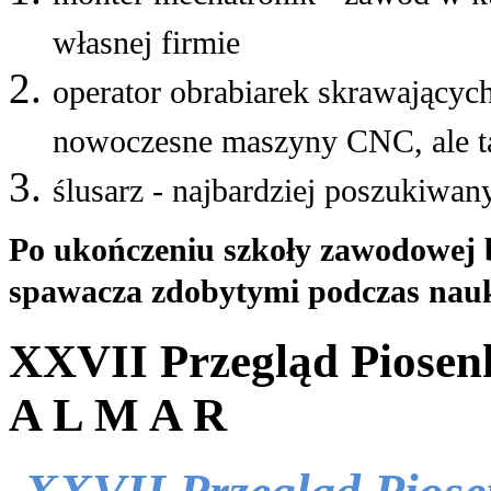
własnej firmie
operator obrabiarek skrawających
nowoczesne maszyny CNC, ale ta
ślusarz - najbardziej poszukiwa
Po ukończeniu szkoły zawodowej 
spawacza zdobytymi podczas nauk
XXVII Przegląd Piosenk
A L M A R