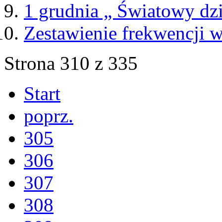
1 grudnia „ Światowy dz
Zestawienie frekwencji w
Strona 310 z 335
Start
poprz.
305
306
307
308