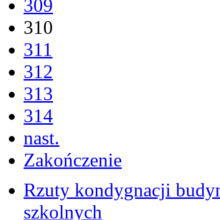
309
310
311
312
313
314
nast.
Zakończenie
Rzuty kondygnacji budy
szkolnych