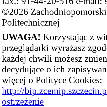
fax.: 91-44-20-516 e-mail: 
©2026 Zachodniopomorskie
Politechnicznej
UWAGA!
Korzystając z wi
przeglądarki wyrażasz zgod
każdej chwili możesz zmien
decydujące o ich zapisywani
więcej o Polityce Cookies:
http://bip.zcemip.szczeci
ostrzeżenie