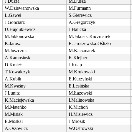
J.Dusza
M.Dusza
W.Dziewanowska
M.Furmann
L.Gaweł
S.Gierewicz
J.Gonciarz
A.Gregorczyk
U.Hajdukiewicz
J.Halicka
M.Jabłonowska
M.Jakusik-Kaczmarek
K.Jarosz
E.Jaroszewska-Oślizło
M.Juszczuk
M.Kaczmarek
A.Kamusiński
K.Klejber
D.Kmieć
J.Knap
T.Kowalczyk
M.Krukowski
A.Kubik
E.Kurzyński
M.Kwaśny
E.Lesińska
J.Lunitz
M.Łazowski
K.Maciejewska
I.Malinowska
M.Mateńko
K.Michoń
M.Misiak
H.Misiewicz
E.Moskal
J.Mrozik
A.Ossowicz
W.Ostrowski