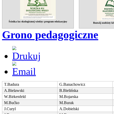
Ścieżka ku ekologicznej wiedzy: program edukacyjny
Rozwój osobisty kl
Grono pedagogiczne
T.Badura
G.Banachowicz
A.Bielawski
B.Bielińska
W.Birkenfeld
M.Bojarska
M.Bućko
M.Burak
J.Curyl
A.Dobielski