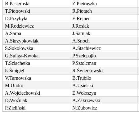
B.Pasierbski
Z.Pietruszka
T.Piotrowski
R.Piotuch
D.Przybyła
E.Rejner
M.Rodziewicz
J.Rosiak
A.Sarna
J.Sarniak
A.Skrzypkowiak
A.Snoch
S.Sokołowska
A.Stachiewicz
G.Suliga-Kwoka
P.Szelepajło
T.Szlachetka
P.Sztolcman
Ł.Śmigiel
R.Świerkowski
V.Tarnowska
B.Trubiło
M.Undro
A.Usielski
A.Wojciechowski
E.Wołoszyn
D.Woźniak
A.Zakrzewski
P.Zieliński
N.Zubowicz