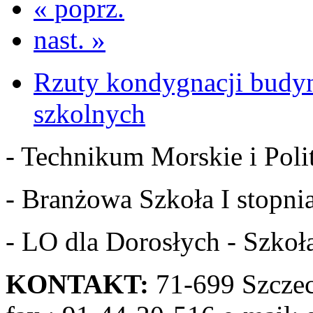
« poprz.
nast. »
Rzuty kondygnacji budy
szkolnych
- Technikum Morskie i Polit
- Branżowa Szkoła I stopnia
- LO dla Dorosłych - Szkoła
KONTAKT:
71-699 Szczeci